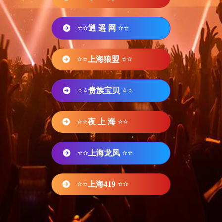
⭐⭐
逍 遥 网
⭐⭐
⭐⭐
上海狼盟
⭐⭐
⭐⭐
贵族宝贝
⭐⭐
⭐⭐
夜 上 海
⭐⭐
⭐⭐
上海龙凤
⭐⭐
⭐⭐
上海419
⭐⭐