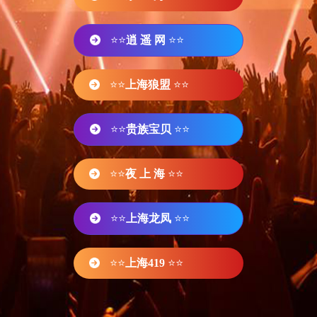
⭐⭐
逍 遥 网
⭐⭐
⭐⭐
上海狼盟
⭐⭐
⭐⭐
贵族宝贝
⭐⭐
⭐⭐
夜 上 海
⭐⭐
⭐⭐
上海龙凤
⭐⭐
⭐⭐
上海419
⭐⭐