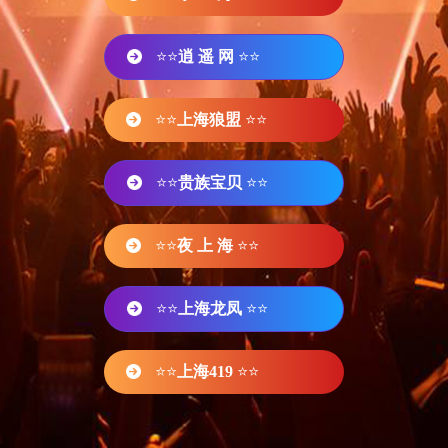
⭐⭐
逍 遥 网
⭐⭐
⭐⭐
上海狼盟
⭐⭐
⭐⭐
贵族宝贝
⭐⭐
⭐⭐
夜 上 海
⭐⭐
⭐⭐
上海龙凤
⭐⭐
⭐⭐
上海419
⭐⭐