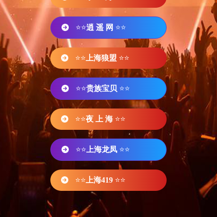
⭐⭐
逍 遥 网
⭐⭐
⭐⭐
上海狼盟
⭐⭐
⭐⭐
贵族宝贝
⭐⭐
⭐⭐
夜 上 海
⭐⭐
⭐⭐
上海龙凤
⭐⭐
⭐⭐
上海419
⭐⭐