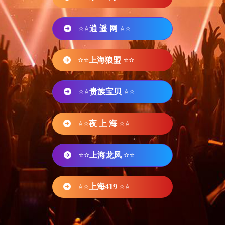
⭐⭐
逍 遥 网
⭐⭐
⭐⭐
上海狼盟
⭐⭐
⭐⭐
贵族宝贝
⭐⭐
⭐⭐
夜 上 海
⭐⭐
⭐⭐
上海龙凤
⭐⭐
⭐⭐
上海419
⭐⭐