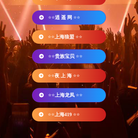
⭐⭐
逍 遥 网
⭐⭐
⭐⭐
上海狼盟
⭐⭐
⭐⭐
贵族宝贝
⭐⭐
⭐⭐
夜 上 海
⭐⭐
⭐⭐
上海龙凤
⭐⭐
⭐⭐
上海419
⭐⭐