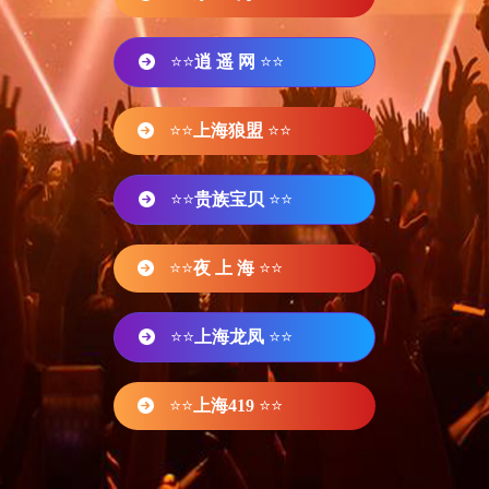
⭐⭐
逍 遥 网
⭐⭐
⭐⭐
上海狼盟
⭐⭐
⭐⭐
贵族宝贝
⭐⭐
⭐⭐
夜 上 海
⭐⭐
⭐⭐
上海龙凤
⭐⭐
⭐⭐
上海419
⭐⭐