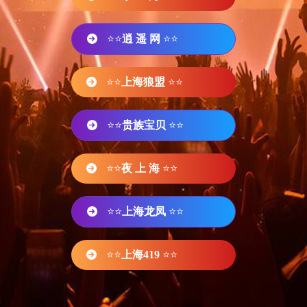
⭐⭐
逍 遥 网
⭐⭐
⭐⭐
上海狼盟
⭐⭐
⭐⭐
贵族宝贝
⭐⭐
⭐⭐
夜 上 海
⭐⭐
⭐⭐
上海龙凤
⭐⭐
⭐⭐
上海419
⭐⭐