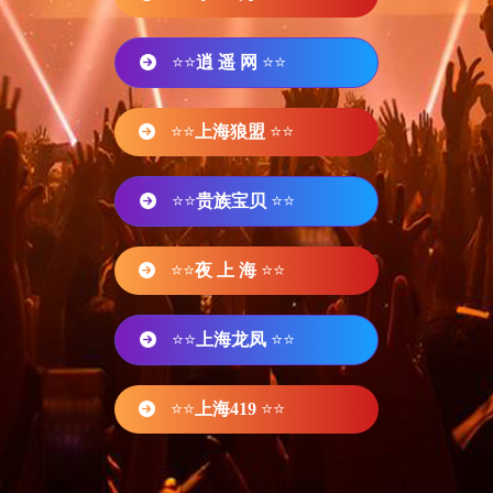
⭐⭐
逍 遥 网
⭐⭐
⭐⭐
上海狼盟
⭐⭐
⭐⭐
贵族宝贝
⭐⭐
⭐⭐
夜 上 海
⭐⭐
⭐⭐
上海龙凤
⭐⭐
⭐⭐
上海419
⭐⭐