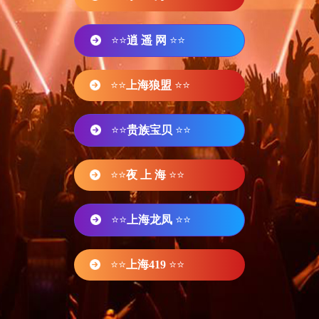
⭐⭐
逍 遥 网
⭐⭐
⭐⭐
上海狼盟
⭐⭐
⭐⭐
贵族宝贝
⭐⭐
⭐⭐
夜 上 海
⭐⭐
⭐⭐
上海龙凤
⭐⭐
⭐⭐
上海419
⭐⭐