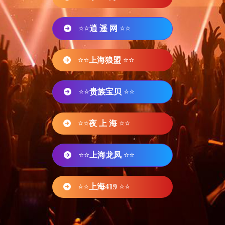
⭐⭐
逍 遥 网
⭐⭐
⭐⭐
上海狼盟
⭐⭐
⭐⭐
贵族宝贝
⭐⭐
⭐⭐
夜 上 海
⭐⭐
⭐⭐
上海龙凤
⭐⭐
⭐⭐
上海419
⭐⭐