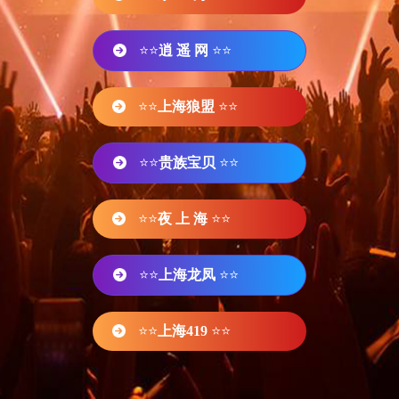
⭐⭐
逍 遥 网
⭐⭐
⭐⭐
上海狼盟
⭐⭐
⭐⭐
贵族宝贝
⭐⭐
⭐⭐
夜 上 海
⭐⭐
⭐⭐
上海龙凤
⭐⭐
⭐⭐
上海419
⭐⭐