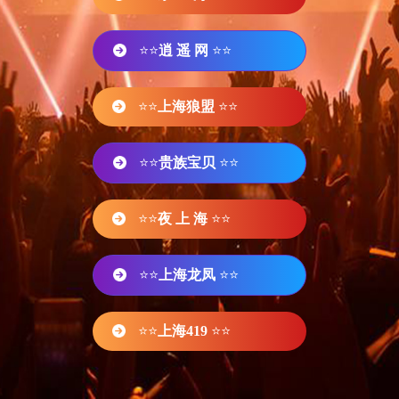
⭐⭐
逍 遥 网
⭐⭐
⭐⭐
上海狼盟
⭐⭐
⭐⭐
贵族宝贝
⭐⭐
⭐⭐
夜 上 海
⭐⭐
⭐⭐
上海龙凤
⭐⭐
⭐⭐
上海419
⭐⭐