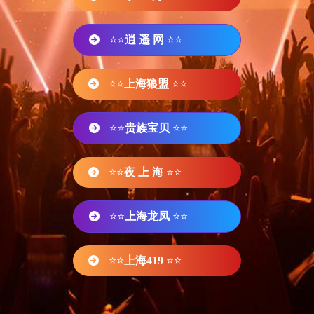
⭐⭐
逍 遥 网
⭐⭐
⭐⭐
上海狼盟
⭐⭐
⭐⭐
贵族宝贝
⭐⭐
⭐⭐
夜 上 海
⭐⭐
⭐⭐
上海龙凤
⭐⭐
⭐⭐
上海419
⭐⭐