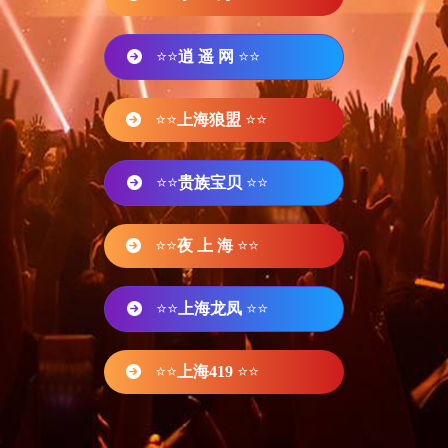
⭐⭐
逍 遥 网
⭐⭐
⭐⭐
上海狼盟
⭐⭐
⭐⭐
贵族宝贝
⭐⭐
⭐⭐
夜 上 海
⭐⭐
⭐⭐
上海龙凤
⭐⭐
⭐⭐
上海419
⭐⭐