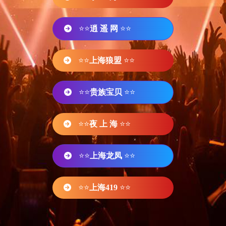
⭐⭐
逍 遥 网
⭐⭐
⭐⭐
上海狼盟
⭐⭐
⭐⭐
贵族宝贝
⭐⭐
⭐⭐
夜 上 海
⭐⭐
⭐⭐
上海龙凤
⭐⭐
⭐⭐
上海419
⭐⭐